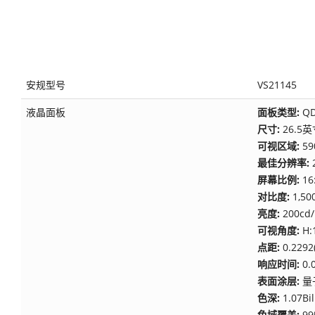
安规型号
VS21145
液晶面板
面板类型:
QD
尺寸:
26.5
可视区域:
59
最佳分辨率:
屏幕比例:
16
对比度:
1,50
亮度:
200cd/
可视角度:
H:
点距:
0.2292
响应时间:
0
表面涂层:
量
色深:
1.07Bi
色域覆盖:
99