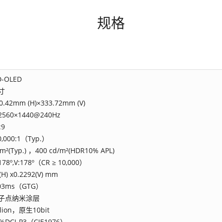
规格
-OLED
英寸
0.42mm (H)×333.72mm (V)
2560×1440@240Hz
:9
0,000:1（Typ.）
m²(Typ.) ，400 cd/m²(HDR10% APL)
178º,V:178º（CR ≥ 10,000）
(H) x0.2292(V) mm
.03ms（GTG）
子点纳米涂层
llion，原生10bit
%DCI-P3（CIE1976）