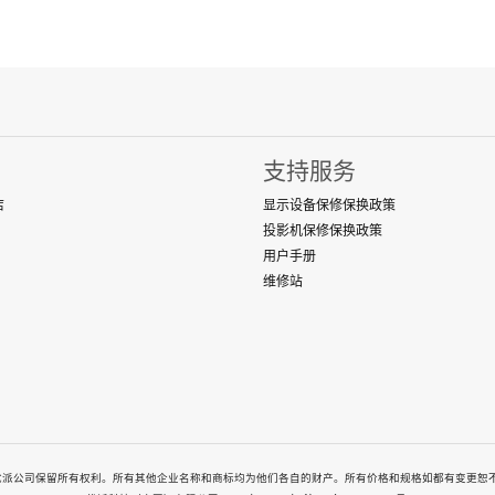
支持服务
店
显示设备保修保换政策
投影机保修保换政策
用户手册
维修站
-2026. All rights reserved. 优派公司保留所有权利。所有其他企业名称和商标均为他们各自的财产。所