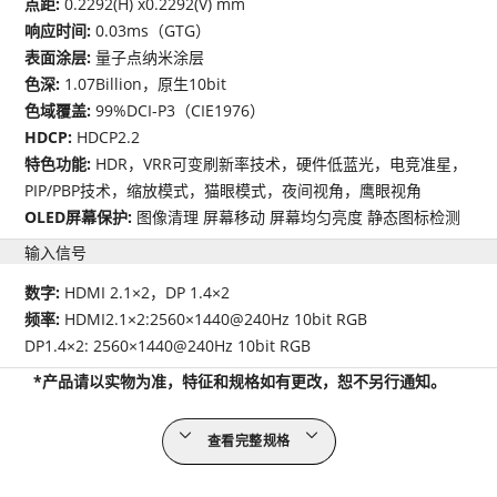
点距:
0.2292(H) x0.2292(V) mm
响应时间:
0.03ms（GTG）
表面涂层:
量子点纳米涂层
色深:
1.07Billion，原生10bit
色域覆盖:
99%DCI-P3（CIE1976）
HDCP:
HDCP2.2
特色功能:
HDR，VRR可变刷新率技术，硬件低蓝光，电竞准星，
PIP/PBP技术，缩放模式，猫眼模式，夜间视角，鹰眼视角
OLED屏幕保护:
图像清理 屏幕移动 屏幕均匀亮度 静态图标检测
输入信号
数字:
HDMI 2.1×2，DP 1.4×2
频率:
HDMI2.1×2:2560×1440@240Hz 10bit RGB
DP1.4×2: 2560×1440@240Hz 10bit RGB
*产品请以实物为准，特征和规格如有更改，恕不另行通知。
查看完整规格