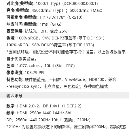
对比度(典型值):
1000:1（typ）(DCR:80,000,000:1)
亮度(典型值):
450cd/m2（Typ）；500cd/m2（Max）
可视角度(典型值):
H:178º,V:178º（CR≥10）
响应时间(典型值):
1ms（GTG）
表面涂层:
抗眩光，3H，雾度 25%
色域:
100% sRGB，94% DCI-P3覆盖率 (基于CIE 1931)
100% sRGB，98% DCI-P3覆盖率 (基于CIE 1976)
*因测试环境、测试设备不同可能会存在稍许误差，以上色域数据来
自于优派实验室。
色深:
1.07G colors，10bit (8bit+FRC)
像素密度:
108.79 PPI
特色功能:
硬件低蓝光，不闪屏，ViewMode，HDR400，兼容
FreeSync&G-sync，电竞准星，黑色稳定，多种颜色模式
输入讯号
数字:
HDMI 2.0×2，DP 1.4×1（HDCP2.2）
频率:
HDMI :2560x 1440 144Hz 8bit
DP：2560x 1440 200Hz 10bit（超频：210Hz）
*210Hz 为设置超频状态下的刷新率，原生刷新率200Hz，超频状态