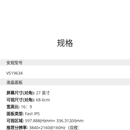
规格
安规型号
VS19634
液晶面板
屏幕尺寸(对角):
27 英寸
可视尺寸(对角):
68.6cm
宽高比:
16：9
面板类型:
Fast IPS
可视区域:
597.888(H)mm× 336.312(V)mm
推荐分辨率:
3840×2160@160Hz（双模：