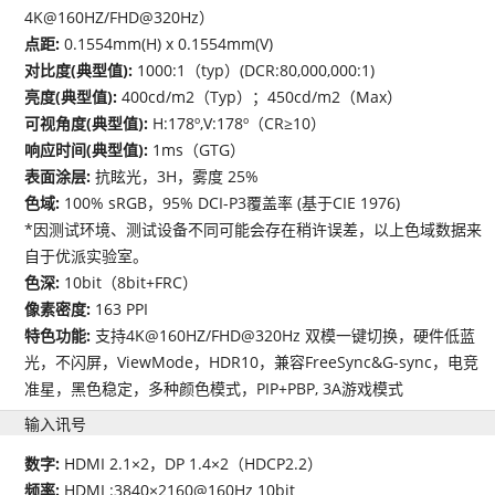
4K@160HZ/FHD@320Hz）
点距:
0.1554mm(H) x 0.1554mm(V)
对比度(典型值):
1000:1（typ）(DCR:80,000,000:1)
亮度(典型值):
400cd/m2（Typ）；450cd/m2（Max）
可视角度(典型值):
H:178º,V:178º（CR≥10）
响应时间(典型值):
1ms（GTG）
表面涂层:
抗眩光，3H，雾度 25%
色域:
100% sRGB，95% DCI-P3覆盖率 (基于CIE 1976)
*因测试环境、测试设备不同可能会存在稍许误差，以上色域数据来
自于优派实验室。
色深:
10bit（8bit+FRC）
像素密度:
163 PPI
特色功能:
支持4K@160HZ/FHD@320Hz 双模一键切换，硬件低蓝
光，不闪屏，ViewMode，HDR10，兼容FreeSync&G-sync，电竞
准星，黑色稳定，多种颜色模式，PIP+PBP, 3A游戏模式
输入讯号
数字:
HDMI 2.1×2，DP 1.4×2（HDCP2.2）
频率:
HDMI :3840×2160@160Hz 10bit