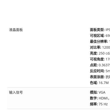
液晶面板
面板类型:
IP
可视区域:
69
最佳分辨率:
对比率:
1200
亮度:
250 c
可视角度:
17
点距:
0.3637
反应时间:
5
表面涂层:
抗
色域:
16.7
输入信号
模拟:
VGA
数字:
HDMI，
频率:
75 Hz