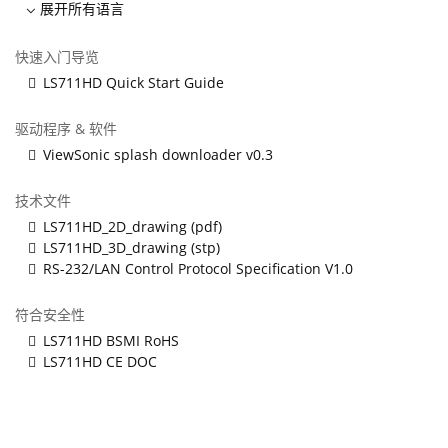
展开所有语言
快速入门导览
LS711HD Quick Start Guide
驱动程序 & 软件
ViewSonic splash downloader v0.3
技术文件
LS711HD_2D_drawing (pdf)
LS711HD_3D_drawing (stp)
RS-232/LAN Control Protocol Specification V1.0
符合安全性
LS711HD BSMI RoHS
LS711HD CE DOC