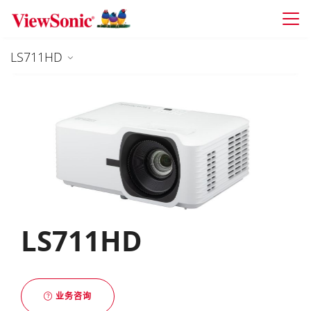
Skip to main content
LS711HD
LS711HD
业务咨询