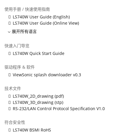
使用手册 / 快速使用指南
LS740W User Guide (English)
LS740W User Guide (Online View)
展开所有语言
快速入门导览
LS740W Quick Start Guide
驱动程序 & 软件
ViewSonic splash downloader v0.3
技术文件
LS740W_2D_drawing (pdf)
LS740W_3D_drawing (stp)
RS-232/LAN Control Protocol Specification V1.0
符合安全性
LS740W BSMI RoHS