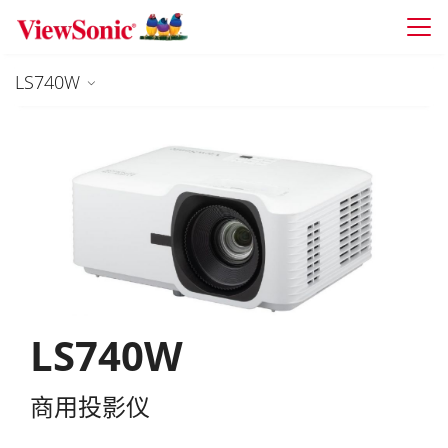
Skip to main content
LS740W
LS740W
商用投影仪