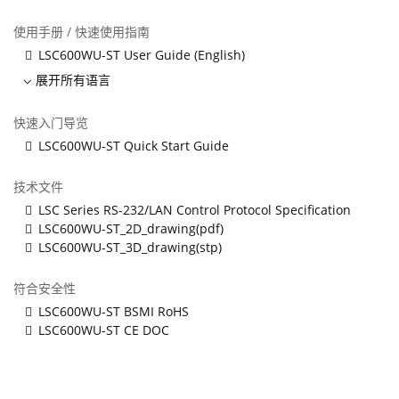
使用手册 / 快速使用指南
LSC600WU-ST User Guide (English)
展开所有语言
快速入门导览
LSC600WU-ST Quick Start Guide
技术文件
LSC Series RS-232/LAN Control Protocol Specification
LSC600WU-ST_2D_drawing(pdf)
LSC600WU-ST_3D_drawing(stp)
符合安全性
LSC600WU-ST BSMI RoHS
LSC600WU-ST CE DOC