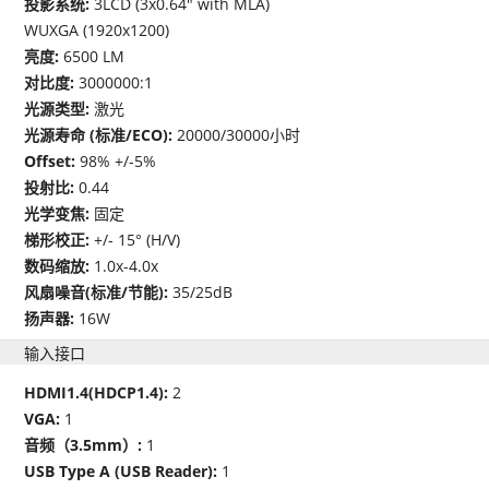
投影系统:
3LCD (3x0.64" with MLA)
WUXGA (1920x1200)
亮度:
6500 LM
对比度:
3000000:1
光源类型:
激光
光源寿命 (标准/ECO):
20000/30000小时
Offset:
98% +/-5%
投射比:
0.44
光学变焦:
固定
梯形校正:
+/- 15° (H/V)
数码缩放:
1.0x-4.0x
风扇噪音(标准/节能):
35/25dB
扬声器:
16W
输入接口
HDMI1.4(HDCP1.4):
2
VGA:
1
音频（3.5mm）:
1
USB Type A (USB Reader):
1