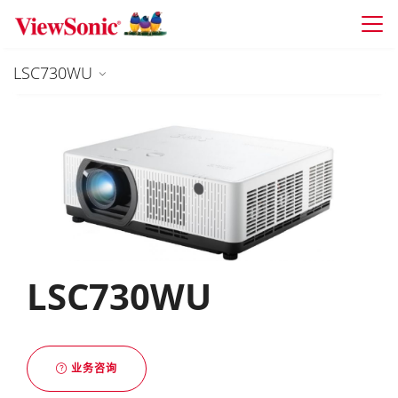
Skip to main content
LSC730WU
LSC730WU
业务咨询