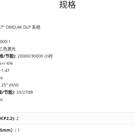
规格
47" DMD,4K DLP 系统
000:1
三色激光
准/节能):
20000/30000 小时
%+/-6%
~1.47
3x
 25° (H/V)
/节能):
33/27dB
ms
CP2.2):
2
5mm）:
1