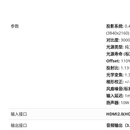
参数
投影系统:
0.
(3840x2160)
对比度:
3000
光源类型:
纯
光源寿命 (标
Offset:
110
投射比:
1.13
光学变焦:
1.
梯形校正:
+/-
风扇噪音(标准
输入延迟:
1
扬声器:
10W
输入接口
HDMI2.0(HD
输出接口
音频输出（3.