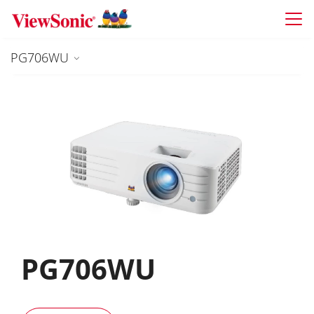
Skip to main content
PG706WU
PG706WU