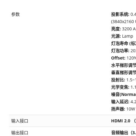
参数
投影系统:
0.
(3840x2160
亮度:
3200 
光源:
Lamp
灯泡寿命 (标准
灯泡功率:
20
Offset:
120
水平梯形调节
垂直梯形调节
投射比:
1.5~
光学变焦:
1.
噪音(Normal
输入延迟:
4.
扬声器:
10W
输入接口
HDMI 2.0 
输出接口
音频输出（3.