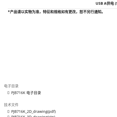
USB A供电 (
*产品请以实物为准，特征和规格如有更改，恕不另行通知。
电子目录
PJB716K 电子目录
技术文件
PJB716K_2D_drawing(pdf)
PJB716K_3D_drawing(stp)