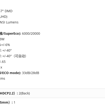
47" DMD
 UHD)
ANSI Lumens
/SuperEco):
6000/20000
3W
%+/-6%
:
+/-40°
:
+/-40°（可自动）
1.65
1x
/ECO mode):
33dB/28dB
2ms
（HDCP2.2）:
2(Back)
5mm）:
1