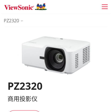
Skip to main content
PZ2320
PZ2320
商用投影仪