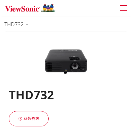
Skip to main content
THD732
THD732
业务咨询