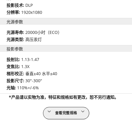
投影技术:
DLP
分辨率:
1920x1080
光源参数
光源寿命:
20000小时（ECO）
光源类型:
高压汞灯
投影参数
投射比:
1.13-1.47
变焦比:
1.3X
梯形校正:
垂直±40 水平±40
投影尺寸:
30"-300"
光轴:
110%+/-6%
*产品请以实物为准，特征和规格如有更改，恕不另行通知。
查看完整规格