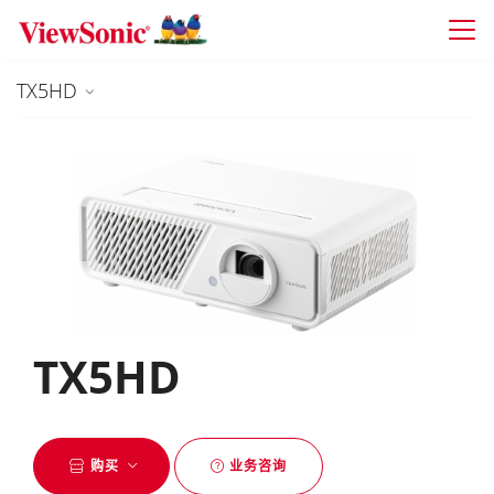
Skip to main content
TX5HD
TX5HD
购买
业务咨询