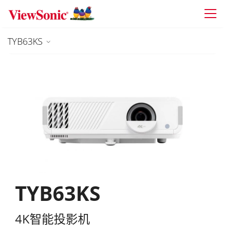
Skip to main content
TYB63KS
TYB63KS
4K智能投影机