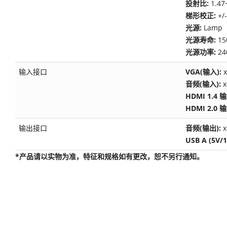
投射比:
1.47
梯形校正:
+/-
光源:
Lamp
光源寿命:
1
光源功率:
24
输入接口
VGA(输入):
x
音频(输入):
x
HDMI 1.4 
HDMI 2.0 
输出接口
音频(输出):
x
USB A (5V/1
*产品请以实物为准，特征和规格如有更改，恕不另行通知。