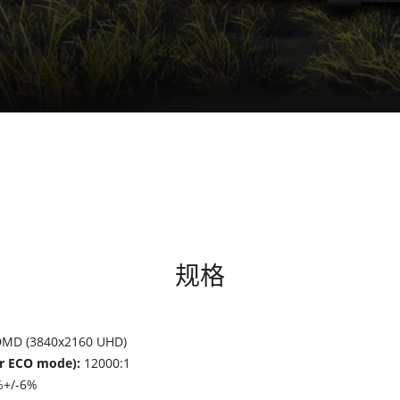
规格
DMD (3840x2160 UHD)
 ECO mode):
12000:1
%+/-6%