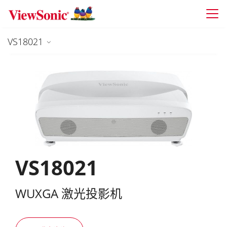
Skip to main content
VS18021
VS18021
WUXGA 激光投影机