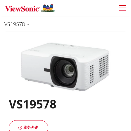
Skip to main content
VS19578
VS19578
业务咨询