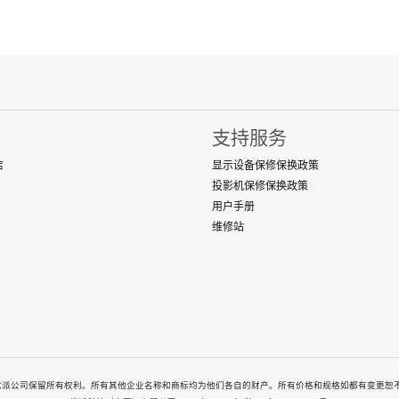
支持服务
店
显示设备保修保换政策
投影机保修保换政策
用户手册
维修站
-2026. All rights reserved. 优派公司保留所有权利。所有其他企业名称和商标均为他们各自的财产。所