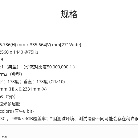
规格
S
6.736(H) mm x 335.664(V) mm[27” Wide]
2560 x 1440 @75Hz
:9
0:1（典型）（动态对比度50,000,000:1 )
cd/m2（典型）
平：178度；垂直：178度 (CR>10)
mm (H) x 0.2331mm (V)
ms（typ）
眩光多层膜
colors (原生8 bit)
NTSC ， 98% sRGB覆盖率；*因测试环境、测试设备不同可能会存在
，DP