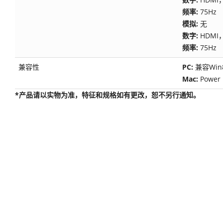
频率:
75Hz
模拟:
无
数字:
HDMI
频率:
75Hz
兼容性
PC:
兼容Win8
Mac:
Powe
*产品请以实物为准，特征和规格如有更改，恕不另行通知。