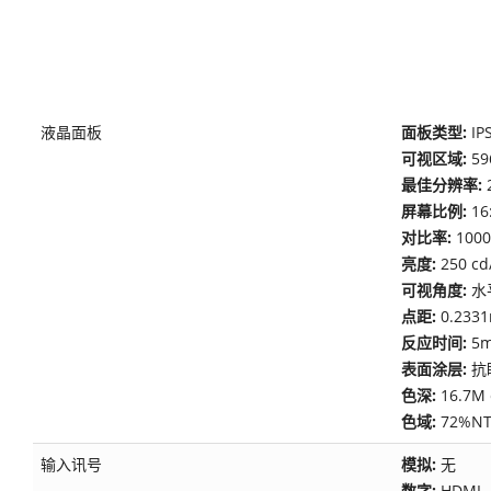
液晶面板
面板类型:
IP
可视区域:
59
最佳分辨率:
屏幕比例:
16
对比率:
100
亮度:
250 
可视角度:
水
点距:
0.2331
反应时间:
5
表面涂层:
抗
色深:
16.7M 
色域:
72%
输入讯号
模拟:
无
数字:
HDMI