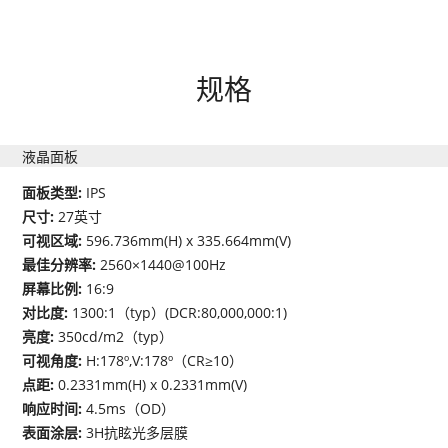
规格
液晶面板
面板类型:
IPS
尺寸:
27英寸
可视区域:
596.736mm(H) x 335.664mm(V)
最佳分辨率:
2560×1440@100Hz
屏幕比例:
16:9
对比度:
1300:1（typ）(DCR:80,000,000:1)
亮度:
350cd/m2（typ）
可视角度:
H:178º,V:178º（CR≥10）
点距:
0.2331mm(H) x 0.2331mm(V)
响应时间:
4.5ms（OD）
表面涂层:
3H抗眩光多层膜