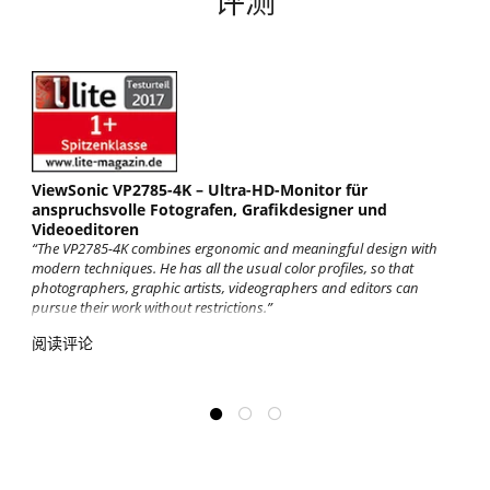
评测
ViewSonic VP2785-4K – Ultra-HD-Monitor für
anspruchsvolle Fotografen, Grafikdesigner und
Videoeditoren
“The VP2785-4K combines ergonomic and meaningful design with
modern techniques. He has all the usual color profiles, so that
photographers, graphic artists, videographers and editors can
pursue their work without restrictions.”
阅读评论