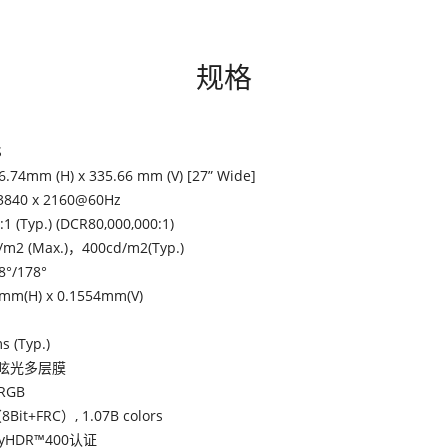
规格
S
6.74mm (H) x 335.66 mm (V) [27” Wide]
3840 x 2160@60Hz
:1 (Typ.) (DCR80,000,000:1)
/m2 (Max.)，400cd/m2(Typ.)
8°/178°
mm(H) x 0.1554mm(V)
s (Typ.)
眩光多层膜
RGB
8Bit+FRC）, 1.07B colors
ayHDR™400认证