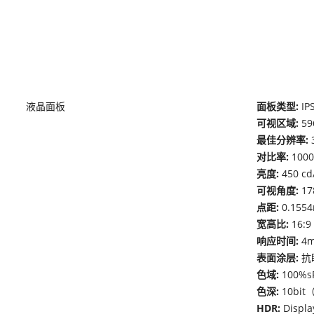
液晶面板
面板类型:
IP
可视区域:
59
最佳分辨率:
对比率:
1000
亮度:
450 cd
可视角度:
17
点距:
0.1554
宽高比:
16:9
响应时间:
4m
表面涂层:
抗
色域:
100%s
色深:
10bit（
HDR:
Displ