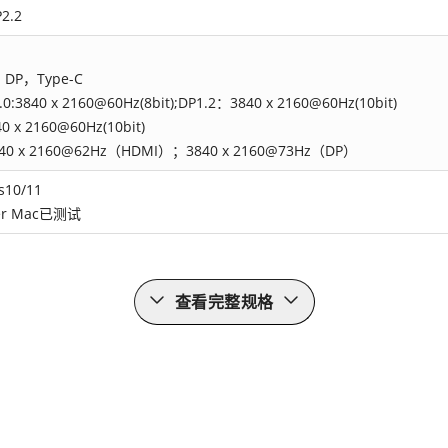
2.2
DP，Type-C
0:3840 x 2160@60Hz(8bit);DP1.2：3840 x 2160@60Hz(10bit)
0 x 2160@60Hz(10bit)
40 x 2160@62Hz（HDMI）；3840 x 2160@73Hz（DP）
s10/11
er Mac已测试
查看完整规格