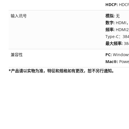
HDCP:
HDCP
输入讯号
模拟:
无
数字:
HDMI，
频率:
HDMI2.
Type-C：384
最大频率:
38
兼容性
PC:
Window
Mac®:
Pow
*产品请以实物为准，特征和规格如有更改，恕不另行通知。