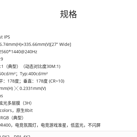
规格
st IPS
6.74mm(H)×335.66mm(V)[27” Wide]
2560*1440@240Hz
:9
0:1（典型）（动态对比度30M:1)
350cd/m²；Typ:400cd/m²
平：178度；垂直：178度 (CR>10)
1mm(H) ╳ 0.2331mm(V)
ms
眩光多层膜（3H）
 colors，原生8bit
 sRGB（典型）
DR400，电竞氛围灯，电竞游戏准星，低蓝光，不闪屏
2.0X2，DP1.4X2