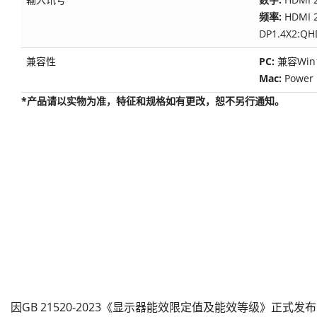
频率:
HDMI 2
DP1.4X2:QH
兼容性
PC:
兼容Win1
Mac:
Powe
*产品请以实物为准，特征和规格如有更改，恕不另行通知。
因GB 21520-2023《显示器能效限定值及能效等级》正式