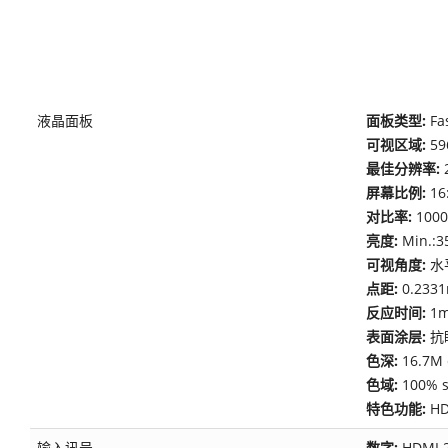
液晶面板
面板类型:
Fa
可视区域:
59
最佳分辨率:
屏幕比例:
16
对比率:
100
亮度:
Min.:
可视角度:
水
点距:
0.233
反应时间:
1
表面涂层:
抗
色深:
16.7M
色域:
100%
特色功能:
H
输入讯号
数字:
HDMI 