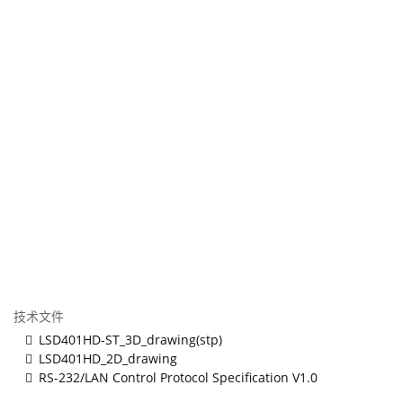
技术文件
LSD401HD-ST_3D_drawing(stp)
LSD401HD_2D_drawing
RS-232/LAN Control Protocol Specification V1.0