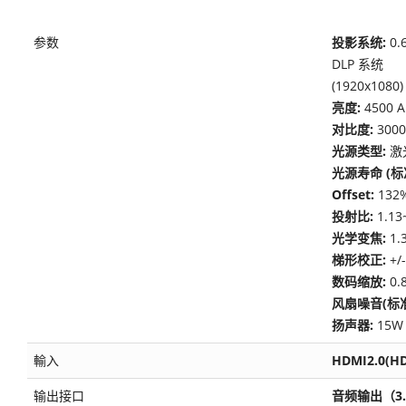
参数
投影系统:
0.
DLP 系统
(1920x1080)
亮度:
4500 
对比度:
3000
光源类型:
激
光源寿命 (标
Offset:
132
投射比:
1.13
光学变焦:
1.
梯形校正:
+/-
数码缩放:
0.
风扇噪音(标准
扬声器:
15W
輸入
HDMI2.0(HD
输出接口
音频输出（3.