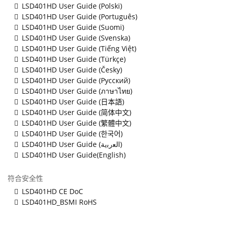
LSD401HD User Guide (Polski)
LSD401HD User Guide (Português)
LSD401HD User Guide (Suomi)
LSD401HD User Guide (Svenska)
LSD401HD User Guide (Tiếng Việt)
LSD401HD User Guide (Türkçe)
LSD401HD User Guide (Česky)
LSD401HD User Guide (Русский)
LSD401HD User Guide (ภาษาไทย)
LSD401HD User Guide (日本語)
LSD401HD User Guide (简体中文)
LSD401HD User Guide (繁體中文)
LSD401HD User Guide (한국어)
LSD401HD User Guide (ﺍﻟﻌﺭﺑﻳﺔ)
LSD401HD User Guide(English)
符合安全性
LSD401HD CE DoC
LSD401HD_BSMI RoHS