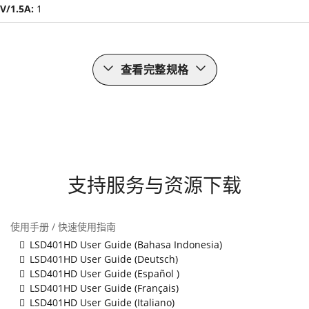
V/1.5A:
1
查看完整规格
支持服务与资源下载
使用手册 / 快速使用指南
LSD401HD User Guide (Bahasa Indonesia)
LSD401HD User Guide (Deutsch)
LSD401HD User Guide (Español )
LSD401HD User Guide (Français)
LSD401HD User Guide (Italiano)