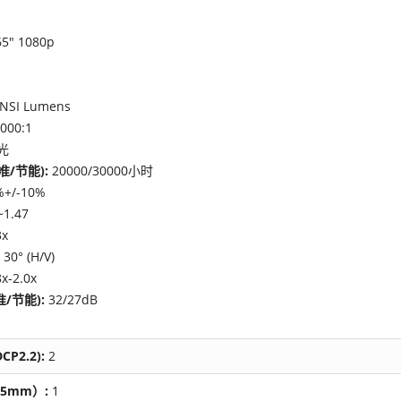
65" 1080p
ANSI Lumens
000:1
光
准/节能):
20000/30000小时
%+/-10%
~1.47
3x
 30° (H/V)
8x-2.0x
/节能):
32/27dB
CP2.2):
2
5mm）:
1