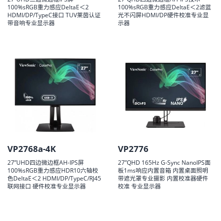
100%sRGB重力感应DeltaE＜2
100%sRGB重力感应DeltaE＜2滤蓝
HDMI/DP/TypeC接口 TUV莱茵认证
光不闪屏HDMI/DP硬件校准专业显
带音响专业显示器
示器
VP2768a-4K
VP2776
27”UHD四边微边框AH-IPS屏
27”QHD 165Hz G-Sync NanoIPS面
100%sRGB重力感应HDR10六轴校
板1ms响应内置音箱 内置桌面照明
色DeltaE＜2 HDMI/DP/TypeC/RJ45
带遮光罩专业摄影 内置校准器硬件
联网接口 硬件校准专业显示器
校准 专业显示器