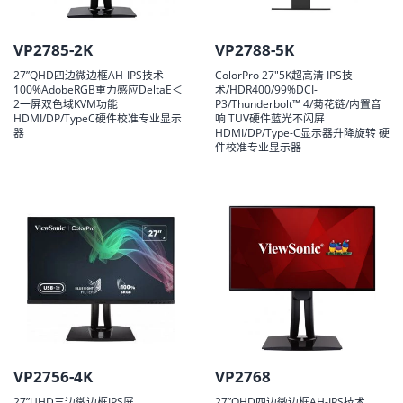
VP2785-2K
VP2788-5K
27”QHD四边微边框AH-IPS技术
ColorPro 27"5K超高清 IPS技
100%AdobeRGB重力感应DeltaE＜
术/HDR400/99%DCI-
2一屏双色域KVM功能
P3/Thunderbolt™ 4/菊花链/内置音
HDMI/DP/TypeC硬件校准专业显示
响 TUV硬件蓝光不闪屏
器
HDMI/DP/Type-C显示器升降旋转 硬
件校准专业显示器
VP2756-4K
VP2768
27”UHD三边微边框IPS屏
27”QHD四边微边框AH-IPS技术