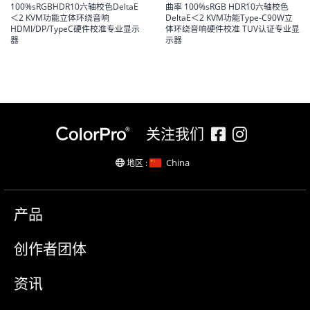
100%sRGBHDR10六轴校色DeltaE
曲率 100%sRGB HDR10六轴校色
＜2 KVM功能立体环绕音响
DeltaE＜2 KVM功能Type-C90W立
HDMI/DP/TypeC硬件校准专业显示
体环绕音响硬件校准 TUV认证专业显
器
示器
关注我们
China
地区 :
产品
创作者团体
资讯