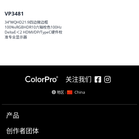
VP3481
34”WQHD21:9四边微边框
100%sRGBHDR10六轴校色100Hz
DeltaE＜2 HDMI/DP/TypeC硬件校
准专业显示器
关注我们
China
地区 :
产品
创作者团体