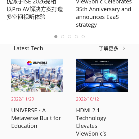
优派于ISE 2026亮相
ViewSonic Celebrates
以Pro AV解决方案打造
35th Anniversary and
多空间视听体验
announces EaaS
strategy
Latest Tech
了解更多
2022/11/29
2022/10/12
UNIVERSE - A
HDMI 2.1
Metaverse Built for
Technology
Education
Elevates
ViewSonic’s